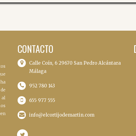
CONTACTO
Calle Coín, 6 29670 San Pedro Alcántara
tos
Málaga
que
 ha
952 780 143
de
 al
655 977 555
ios
cen
info@elcortijodemartin.com