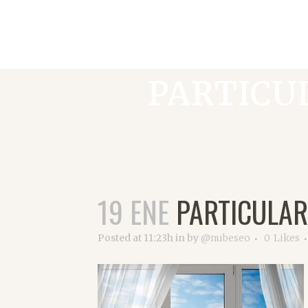
PARTICU
19 ENE
PARTICULAR
Posted at 11:23h
in
by
@nubeseo
0
Likes