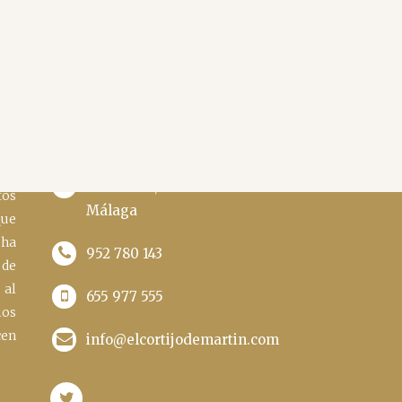
CONTACTO
Calle Coín, 6 29670 San Pedro Alcántara
tos
Política de Cookies
Málaga
que
 ha
952 780 143
de
 al
655 977 555
ios
cen
info@elcortijodemartin.com